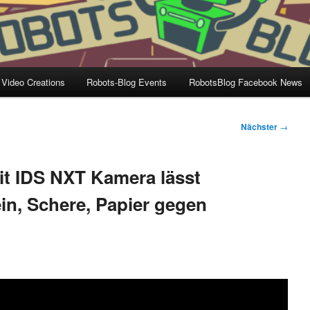
 Video Creations
Robots-Blog Events
RobotsBlog Facebook News
Nächster
→
t IDS NXT Kamera lässt
in, Schere, Papier gegen
a