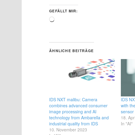
GEFÄLLT MIR:
Wird
geladen …
ÄHNLICHE BEITRÄGE
IDS NXT malibu: Camera
IDS NX
combines advanced consumer
with th
image processing and AI
sensor
technology from Ambarella and
18. Apr
industrial quality from IDS
In "AI"
10. November 2023