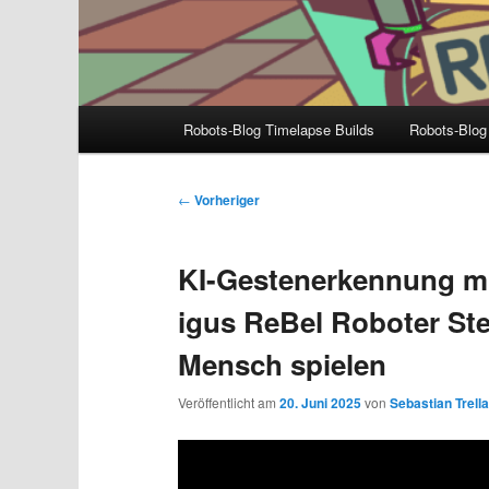
Hauptmenü
Robots-Blog Timelapse Builds
Robots-Blog
Beitragsnavigation
←
Vorheriger
KI-Gestenerkennung mi
igus ReBel Roboter Ste
Mensch spielen
Veröffentlicht am
20. Juni 2025
von
Sebastian Trell