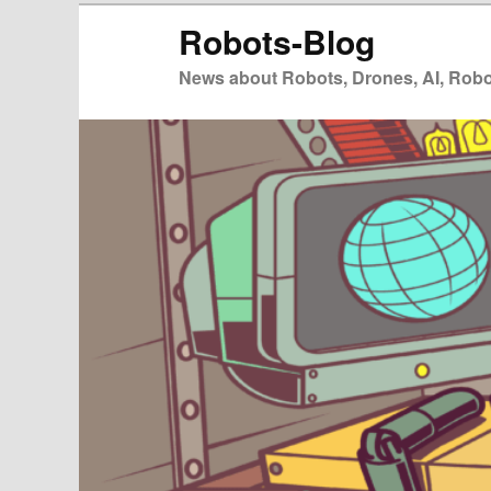
Zum
Robots-Blog
primären
Inhalt
News about Robots, Drones, AI, Robot
springen