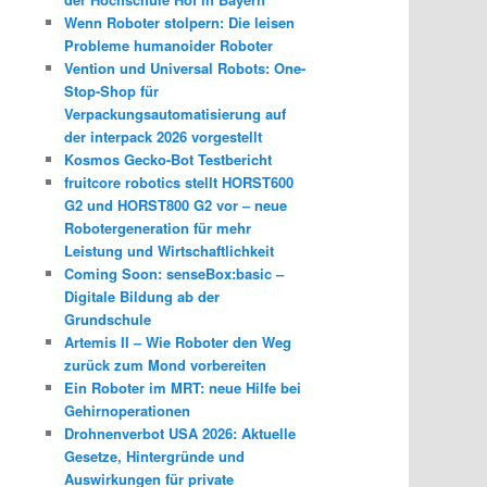
Wenn Roboter stolpern: Die leisen
Probleme humanoider Roboter
Vention und Universal Robots: One-
Stop-Shop für
Verpackungsautomatisierung auf
der interpack 2026 vorgestellt
Kosmos Gecko-Bot Testbericht
fruitcore robotics stellt HORST600
G2 und HORST800 G2 vor – neue
Robotergeneration für mehr
Leistung und Wirtschaftlichkeit
Coming Soon: senseBox:basic –
Digitale Bildung ab der
Grundschule
Artemis II – Wie Roboter den Weg
zurück zum Mond vorbereiten
Ein Roboter im MRT: neue Hilfe bei
Gehirnoperationen
Drohnenverbot USA 2026: Aktuelle
Gesetze, Hintergründe und
Auswirkungen für private