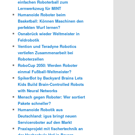
einfachen Roboterball zum
Lernwerkzeug für MINT
Humanoide Roboter beim
Basketball: Können Maschinen den
perfekten Wurf lernen?
Osnabrück wieder Weltmeister in
Feldrobotik
Vention und Teradyne Robotics
vertiefen Zusammenarbeit bei
Roboterzellen
RoboCup 2050: Werden Roboter
einmal Fußball-Weltmeister?
SpikerBot by Backyard Brains Lets
Kids Build Brain-Controlled Robots
with Neural Networks
Mensch gegen Roboter: Wer sortiert
Pakete schneller?
Humanoide Robotik aus
Deutschland: igus bringt neuen
Serviceroboter auf den Markt
Praxisprojekt mit fischertechnik an
der Hochschule Hof in Bayern