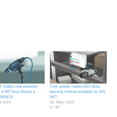
T malibu now available
Free update makes third deep
e 8 MP Sony Starvis 2
learning method available for IDS
 IMX678
NXT
il 2024
22. März 2023
In "AI"