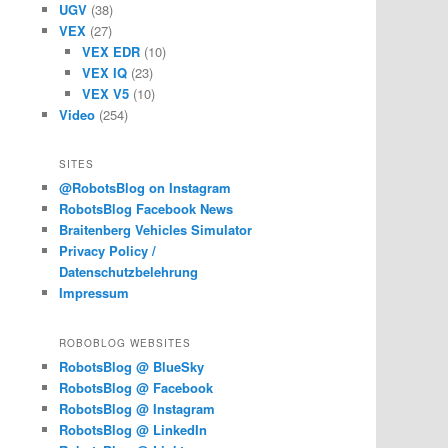
UGV
(38)
VEX
(27)
VEX EDR
(10)
VEX IQ
(23)
VEX V5
(10)
Video
(254)
SITES
@RobotsBlog on Instagram
RobotsBlog Facebook News
Braitenberg Vehicles Simulator
Privacy Policy /
Datenschutzbelehrung
Impressum
ROBOBLOG WEBSITES
RobotsBlog @ BlueSky
RobotsBlog @ Facebook
RobotsBlog @ Instagram
RobotsBlog @ LinkedIn