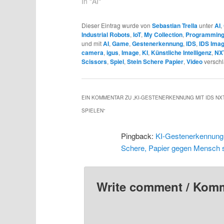
In "AI"
Dieser Eintrag wurde von
Sebastian Trella
unter
AI
,
Industrial Robots
,
IoT
,
My Collection
,
Programmin
und mit
AI
,
Game
,
Gestenerkennung
,
IDS
,
IDS Ima
camera
,
igus
,
Image
,
KI
,
Künstliche Intelligenz
,
NX
Scissors
,
Spiel
,
Stein Schere Papier
,
Video
verschl
EIN KOMMENTAR ZU „
KI-GESTENERKENNUNG MIT IDS NX
SPIELEN
“
Pingback:
KI-Gestenerkennung 
Schere, Papier gegen Mensch s
Write comment / Kom