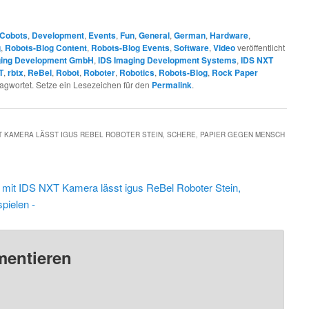
Cobots
,
Development
,
Events
,
Fun
,
General
,
German
,
Hardware
,
g
,
Robots-Blog Content
,
Robots-Blog Events
,
Software
,
Video
veröffentlicht
ging Development GmbH
,
IDS Imaging Development Systems
,
IDS NXT
T
,
rbtx
,
ReBel
,
Robot
,
Roboter
,
Robotics
,
Robots-Blog
,
Rock Paper
agwortet. Setze ein Lesezeichen für den
Permalink
.
T KAMERA LÄSST IGUS REBEL ROBOTER STEIN, SCHERE, PAPIER GEGEN MENSCH
mit IDS NXT Kamera lässt igus ReBel Roboter Stein,
pielen -
mentieren