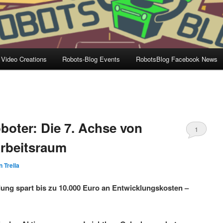
 Video Creations
Robots-Blog Events
RobotsBlog Facebook News
boter: Die 7. Achse von
1
Arbeitsraum
 Trella
ung spart bis zu 10.000 Euro an Entwicklungskosten –