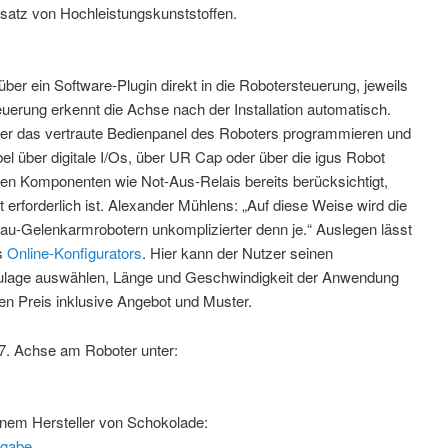
satz von Hochleistungskunststoffen.
 über ein Software-Plugin direkt in die Robotersteuerung, jeweils
euerung erkennt die Achse nach der Installation automatisch.
ber das vertraute Bedienpanel des Roboters programmieren und
bel über digitale I/Os, über UR Cap oder über die igus Robot
nten Komponenten wie Not-Aus-Relais bereits berücksichtigt,
 erforderlich ist. Alexander Mühlens: „Auf diese Weise wird die
au-Gelenkarmrobotern unkomplizierter denn je.“ Auslegen lässt
es
Online-Konfigurators
. Hier kann der Nutzer seinen
aulage auswählen, Länge und Geschwindigkeit der Anwendung
nen Preis inklusive Angebot und Muster.
 7. Achse am Roboter unter:
 einem Hersteller von Schokolade:
sgabe