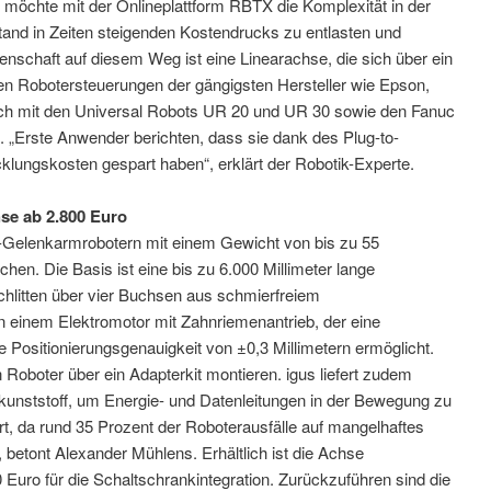
 möchte mit der Onlineplattform RBTX die Komplexität in der
tand in Zeiten steigenden Kostendrucks zu entlasten und
nschaft auf diesem Weg ist eine Linearachse, die sich über ein
en Robotersteuerungen der gängigsten Hersteller wie Epson,
uch mit den Universal Robots UR 20 und UR 30 sowie den Fanuc
. „Erste Anwender berichten, dass sie dank des Plug-to-
klungskosten gespart haben“, erklärt der Robotik-Experte.
hse ab 2.800 Euro
u-Gelenkarmrobotern mit einem Gewicht von bis zu 55
hen. Die Basis ist eine bis zu 6.000 Millimeter lange
chlitten über vier Buchsen aus schmierfreiem
on einem Elektromotor mit Zahnriemenantrieb, der eine
 Positionierungsgenauigkeit von ±0,3 Millimetern ermöglicht.
Roboter über ein Adapterkit montieren. igus liefert zudem
unststoff, um Energie- und Datenleitungen in der Bewegung zu
t, da rund 35 Prozent der Roboterausfälle auf mangelhaftes
etont Alexander Mühlens. Erhältlich ist die Achse
Euro für die Schaltschrankintegration. Zurückzuführen sind die