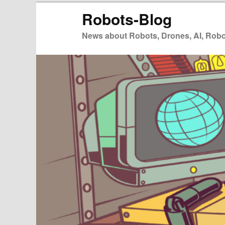
Zum
Zum
Robots-Blog
primären
sekundären
Inhalt
Inhalt
News about Robots, Drones, AI, Robot
springen
springen