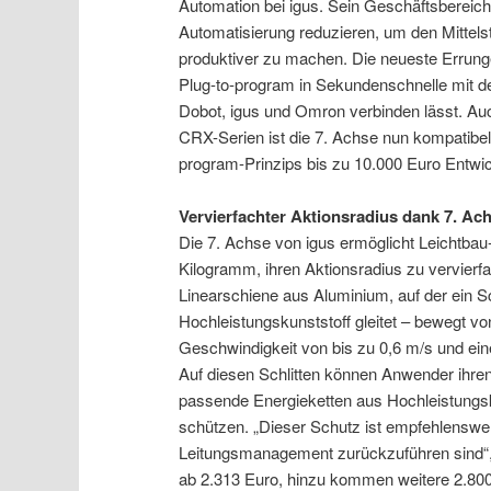
Automation bei igus. Sein Geschäftsbereich
Automatisierung reduzieren, um den Mittels
produktiver zu machen. Die neueste Errunge
Plug-to-program in Sekundenschnelle mit d
Dobot, igus und Omron verbinden lässt. A
CRX-Serien ist die 7. Achse nun kompatibel
program-Prinzips bis zu 10.000 Euro Entwic
Vervierfachter Aktionsradius dank 7. Ac
Die 7. Achse von igus ermöglicht Leichtba
Kilogramm, ihren Aktionsradius zu vervierfac
Linearschiene aus Aluminium, auf der ein S
Hochleistungskunststoff gleitet – bewegt v
Geschwindigkeit von bis zu 0,6 m/s und eine
Auf diesen Schlitten können Anwender ihren 
passende Energieketten aus Hochleistungsk
schützen. „Dieser Schutz ist empfehlenswer
Leitungsmanagement zurückzuführen sind“, b
ab 2.313 Euro, hinzu kommen weitere 2.800 