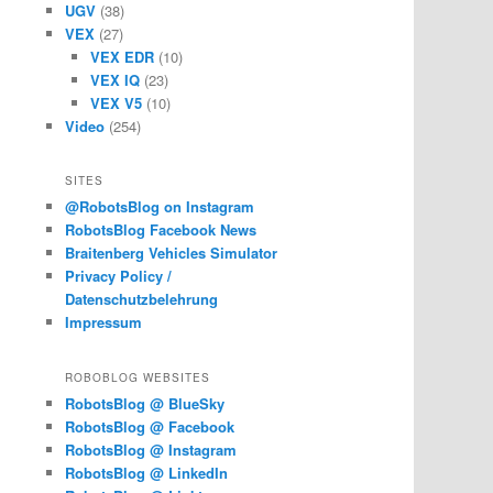
UGV
(38)
VEX
(27)
VEX EDR
(10)
VEX IQ
(23)
VEX V5
(10)
Video
(254)
SITES
@RobotsBlog on Instagram
RobotsBlog Facebook News
Braitenberg Vehicles Simulator
Privacy Policy /
Datenschutzbelehrung
Impressum
ROBOBLOG WEBSITES
RobotsBlog @ BlueSky
RobotsBlog @ Facebook
RobotsBlog @ Instagram
RobotsBlog @ LinkedIn