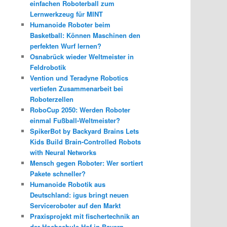
einfachen Roboterball zum
Lernwerkzeug für MINT
Humanoide Roboter beim
Basketball: Können Maschinen den
perfekten Wurf lernen?
Osnabrück wieder Weltmeister in
Feldrobotik
Vention und Teradyne Robotics
vertiefen Zusammenarbeit bei
Roboterzellen
RoboCup 2050: Werden Roboter
einmal Fußball-Weltmeister?
SpikerBot by Backyard Brains Lets
Kids Build Brain-Controlled Robots
with Neural Networks
Mensch gegen Roboter: Wer sortiert
Pakete schneller?
Humanoide Robotik aus
Deutschland: igus bringt neuen
Serviceroboter auf den Markt
Praxisprojekt mit fischertechnik an
der Hochschule Hof in Bayern