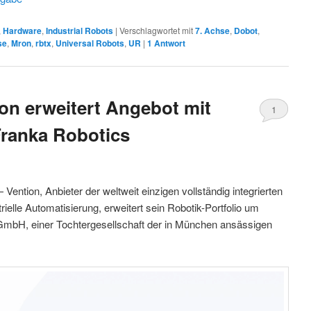
,
Hardware
,
Industrial Robots
|
Verschlagwortet mit
7. Achse
,
Dobot
,
se
,
Mron
,
rbtx
,
Universal Robots
,
UR
|
1
Antwort
on erweitert Angebot mit
1
ranka Robotics
a
tion, Anbieter der weltweit einzigen vollständig integrierten
ielle Automatisierung, erweitert sein Robotik-Portfolio um
 GmbH, einer Tochtergesellschaft der in München ansässigen