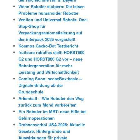
Wenn Roboter stolpern: Die leisen
Probleme humanoider Roboter
Vention und Universal Robots: One-
Stop-Shop für
Verpackungsautomatisierung auf
der interpack 2026 vorgestellt
Kosmos Gecko-Bot Testbericht
fruitcore robotics stellt HORST600
G2 und HORST800 G2 vor – neue
Robotergeneration für mehr
Leistung und Wirtschaftlichkeit
Coming Soon: senseBox:basic –
Digitale Bildung ab der
Grundschule
Artemis II – Wie Roboter den Weg
zurück zum Mond vorbereiten
Ein Roboter im MRT: neue Hilfe bei
Gehirnoperationen
Drohnenverbot USA 2026: Aktuelle
Gesetze, Hintergründe und
Auswirkungen für private