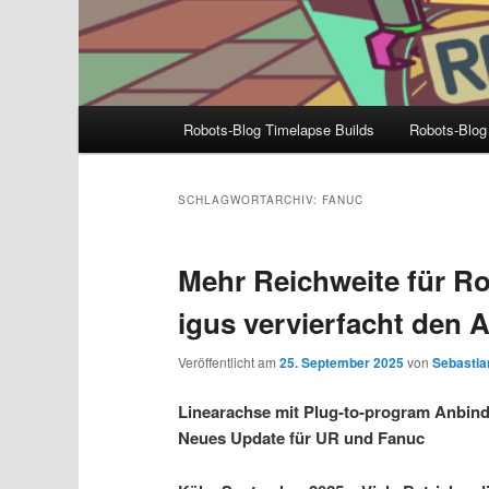
Hauptmenü
Robots-Blog Timelapse Builds
Robots-Blog
SCHLAGWORTARCHIV:
FANUC
Mehr Reichweite für Ro
igus vervierfacht den 
Veröffentlicht am
25. September 2025
von
Sebastian
Linearachse mit Plug-to-program Anbind
Neues Update für UR und Fanuc