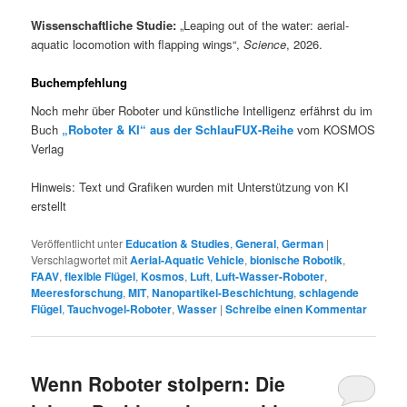
Wissenschaftliche Studie:
„Leaping out of the water: aerial-
aquatic locomotion with flapping wings“,
Science
, 2026.
Buchempfehlung
Noch mehr über Roboter und künstliche Intelligenz erfährst du im
Buch
„Roboter & KI“ aus der SchlauFUX-Reihe
vom KOSMOS
Verlag
Hinweis: Text und Grafiken wurden mit Unterstützung von KI
erstellt
Veröffentlicht unter
Education & Studies
,
General
,
German
|
Verschlagwortet mit
Aerial-Aquatic Vehicle
,
bionische Robotik
,
FAAV
,
flexible Flügel
,
Kosmos
,
Luft
,
Luft-Wasser-Roboter
,
Meeresforschung
,
MIT
,
Nanopartikel-Beschichtung
,
schlagende
Flügel
,
Tauchvogel-Roboter
,
Wasser
|
Schreibe einen Kommentar
Wenn Roboter stolpern: Die