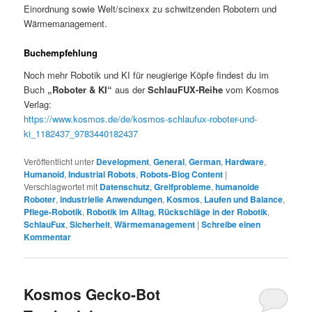
Einordnung sowie Welt/scinexx zu schwitzenden Robotern und
Wärmemanagement.
Buchempfehlung
Noch mehr Robotik und KI für neugierige Köpfe findest du im
Buch
„Roboter & KI“
aus der
SchlauFUX-Reihe
vom Kosmos
Verlag:
https://www.kosmos.de/de/kosmos-schlaufux-roboter-und-
ki_1182437_9783440182437
Veröffentlicht unter
Development
,
General
,
German
,
Hardware
,
Humanoid
,
Industrial Robots
,
Robots-Blog Content
|
Verschlagwortet mit
Datenschutz
,
Greifprobleme
,
humanoide
Roboter
,
industrielle Anwendungen
,
Kosmos
,
Laufen und Balance
,
Pflege-Robotik
,
Robotik im Alltag
,
Rückschläge in der Robotik
,
SchlauFux
,
Sicherheit
,
Wärmemanagement
|
Schreibe einen
Kommentar
Kosmos Gecko-Bot