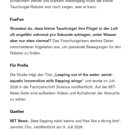
schlechtem Wetter und starkem Wellengang muss der kleine
Tauchvogel-Roboter erst noch zeigen, was er kann.
FuxFun
Wusstest du, dass kleine Tauchvögel ihre Flügel in der Luft
oft ungefähr zehnmal pro Sekunde schlagen, unter Wasser
aber nur etwa viermal?
Das Forschungsteam wertete Daten
verschiedener Vogelarten aus, um passende Bewegungen für den
Roboter zu finden.
Für Profis
Die Studie trägt den Titel
„Leaping out of the water: aerial-
aquatic locomotion with flapping wings“
und wurde im Juli
2026 in der Fachzeitschrift
Science
veröffentlicht. Auf der MIT-
News-Seite sind außerdem Videos und Aufnahmen der Versuche
zu sehen.
Quellen
MIT News:
„New flapping robot swims and flies like a diving bird“,
Jennifer Chu, veröffentlicht am 9. Juli 2026.