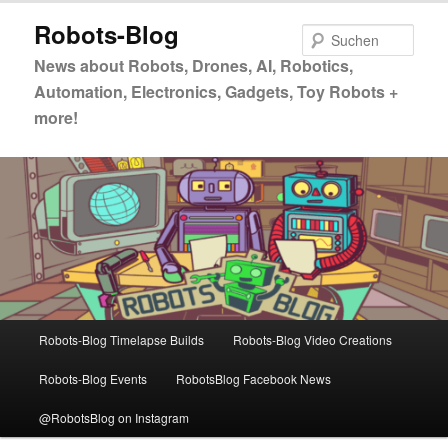
Zum
Zum
Robots-Blog
primären
sekundären
Such
Inhalt
Inhalt
News about Robots, Drones, AI, Robotics,
springen
springen
Automation, Electronics, Gadgets, Toy Robots +
more!
Hauptmenü
Robots-Blog Timelapse Builds
Robots-Blog Video Creations
Robots-Blog Events
RobotsBlog Facebook News
@RobotsBlog on Instagram