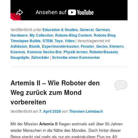
Veröffentlicht unter
Education & Studies
,
General
,
German
,
Hardware
,
My Collection
,
Robots-Blog Content
,
Robots-Blog
Timelapse Builds
,
STEM
,
Toys
,
Video
|
Verschlagwortet mit
Adhäsion
,
Bionik
,
Experimentierkasten
,
Fenster
,
Gecko
,
Klettern
,
Kosmos
,
Kosmos Gecko-Bot
,
Physik lernen
,
RoboterBausatz
,
Saugnäpfe
,
Zahnräder
|
Schreibe einen Kommentar
Artemis II – Wie Roboter den
Weg zurück zum Mond
vorbereiten
Veröffentlicht am
7. April 2026
von
Thorsten Leimbach
Mit der Mission
Artemis II
fliegen erstmals seit über 50 Jahren
wieder Menschen in die Nähe des Mondes. Doch hinter dieser
Reise steckt viel mehr als nur ein spektakulärer Flug ins All: