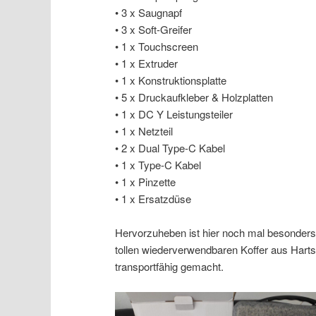
• 3 x Saugnapf
• 3 x Soft-Greifer
• 1 x Touchscreen
• 1 x Extruder
• 1 x Konstruktionsplatte
• 5 x Druckaufkleber & Holzplatten
• 1 x DC Y Leistungsteiler
• 1 x Netzteil
• 2 x Dual Type-C Kabel
• 1 x Type-C Kabel
• 1 x Pinzette
• 1 x Ersatzdüse
Hervorzuheben ist hier noch mal besonder
tollen wiederverwendbaren Koffer aus Harts
transportfähig gemacht.