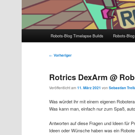
Hauptmenü
Robots-Blog Timelapse Builds
Robots-Blog
Beitragsnavigation
←
Vorheriger
Rotrics DexArm @ Rob
Veröffentlicht am
11. März 2021
von
Sebastian Trell
Was würdet ihr mit einem eigenen Robotera
Was kann man, einfach nur zum Spaß, auto
Antworten auf diese Fragen und Ideen für Pr
Ideen oder Wünsche haben was ein Roboterar