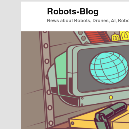
Zum
Robots-Blog
primären
Inhalt
News about Robots, Drones, AI, Robot
springen