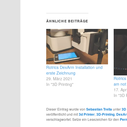
ÄHNLICHE BEITRÄGE
Rotrics DexArm Installation und
erste Zeichnung
Rotrics
29. März 2021
am not
In "3D Printing"
17. Apr
In "3D 
Dieser Eintrag wurde von
Sebastian Trella
unter
3D 
veröffentlicht und mit
3d Printer
,
3D-Printing
,
DexA
verschlagwortet. Setze ein Lesezeichen für den
Per