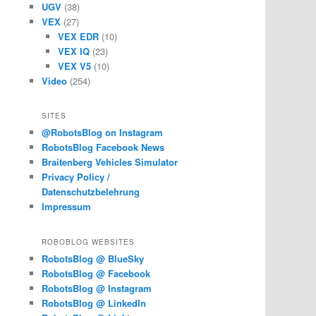
UGV
(38)
VEX
(27)
VEX EDR
(10)
VEX IQ
(23)
VEX V5
(10)
Video
(254)
SITES
@RobotsBlog on Instagram
RobotsBlog Facebook News
Braitenberg Vehicles Simulator
Privacy Policy /
Datenschutzbelehrung
Impressum
ROBOBLOG WEBSITES
RobotsBlog @ BlueSky
RobotsBlog @ Facebook
RobotsBlog @ Instagram
RobotsBlog @ LinkedIn