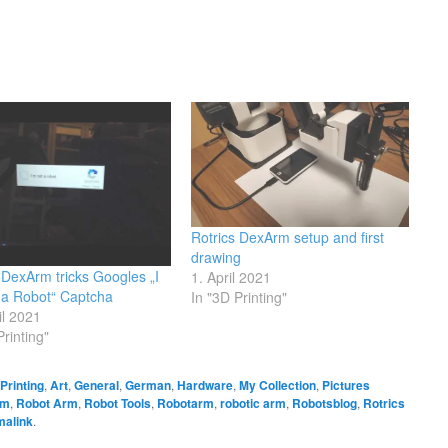
Rotrics DexArm setup and first
drawing
 DexArm tricks Googles „I
1. April 2021
 a Robot“ Captcha
In "3D Printing"
il 2021
Printing"
Printing
,
Art
,
General
,
German
,
Hardware
,
My Collection
,
Pictures
rm
,
Robot Arm
,
Robot Tools
,
Robotarm
,
robotic arm
,
Robotsblog
,
Rotrics
malink
.