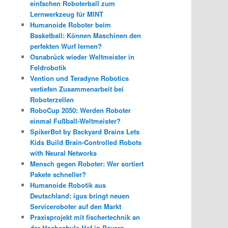
einfachen Roboterball zum
Lernwerkzeug für MINT
Humanoide Roboter beim
Basketball: Können Maschinen den
perfekten Wurf lernen?
Osnabrück wieder Weltmeister in
Feldrobotik
Vention und Teradyne Robotics
vertiefen Zusammenarbeit bei
Roboterzellen
RoboCup 2050: Werden Roboter
einmal Fußball-Weltmeister?
SpikerBot by Backyard Brains Lets
Kids Build Brain-Controlled Robots
with Neural Networks
Mensch gegen Roboter: Wer sortiert
Pakete schneller?
Humanoide Robotik aus
Deutschland: igus bringt neuen
Serviceroboter auf den Markt
Praxisprojekt mit fischertechnik an
der Hochschule Hof in Bayern