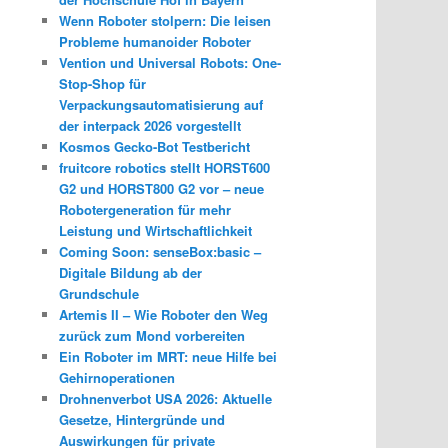
Wenn Roboter stolpern: Die leisen
Probleme humanoider Roboter
Vention und Universal Robots: One-
Stop-Shop für
Verpackungsautomatisierung auf
der interpack 2026 vorgestellt
Kosmos Gecko-Bot Testbericht
fruitcore robotics stellt HORST600
G2 und HORST800 G2 vor – neue
Robotergeneration für mehr
Leistung und Wirtschaftlichkeit
Coming Soon: senseBox:basic –
Digitale Bildung ab der
Grundschule
Artemis II – Wie Roboter den Weg
zurück zum Mond vorbereiten
Ein Roboter im MRT: neue Hilfe bei
Gehirnoperationen
Drohnenverbot USA 2026: Aktuelle
Gesetze, Hintergründe und
Auswirkungen für private