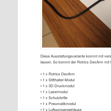
Diese Ausstattungsvariante kommt mit ver
lassen. So kommt der Rotrics DexArm mit 
• 1 x Rotrics DexArm
• 1 x Stifthalter-Modul
• 1 x 3D-Druckmodul
• 1 x Lasermodul
• 1 x Schutzbrille
• 1 x Pneumatikmodul
• 1 x Luftpumpengehäuse