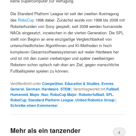
keine Supercomputer zur Verfügung.
Die Standard Platform League ist seit der zweiten Austragung
des
RoboCup
1998 dabei. Zunächst wurde von 1998 bis 2008 mit
Roboterhunden von Sony gespielt, seit 2008 werden humanoide
NAOs eingesetzt, inzwischen in der vierten Generation. Die SPL
stellt von Beginn an eine einzigartige Vergleichbarkeit von
unterschiedlichsten Algorithmen und KI-Methoden in hoch
komplexen Gesamtsoftwaresystemen auf realer Hardware her
und ist mit den zuerst vierbeinigen und später zweibeinigen
Robotern schon optisch nah dran am Ziel, gegen menschliche
Fußballspieler spielen zu können.
Veröffentlicht unter
Competition
,
Education & Studies
,
Events
,
General
,
German
,
Hardware
,
STEM
|
Verschlagwortet mit
Fußball
,
Humanoid
,
Major
,
Nao
,
RoboCup Major
,
Roboterfußball
,
SPL.
RoboCup
,
Standard Platform League
,
United Robotics Group
|
Schreibe einen Kommentar
Mehr als ein tanzender
4