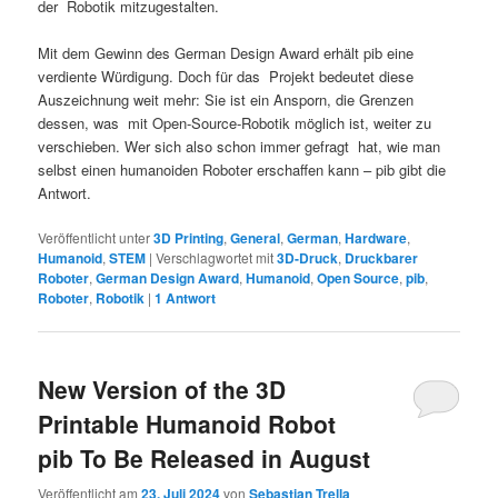
der Robotik mitzugestalten.
Mit dem Gewinn des German Design Award erhält pib eine
verdiente Würdigung. Doch für das Projekt bedeutet diese
Auszeichnung weit mehr: Sie ist ein Ansporn, die Grenzen
dessen, was mit Open-Source-Robotik möglich ist, weiter zu
verschieben. Wer sich also schon immer gefragt hat, wie man
selbst einen humanoiden Roboter erschaffen kann – pib gibt die
Antwort.
Veröffentlicht unter
3D Printing
,
General
,
German
,
Hardware
,
Humanoid
,
STEM
|
Verschlagwortet mit
3D-Druck
,
Druckbarer
Roboter
,
German Design Award
,
Humanoid
,
Open Source
,
pib
,
Roboter
,
Robotik
|
1
Antwort
New Version of the 3D
Printable Humanoid Robot
pib To Be Released in August
Veröffentlicht am
23. Juli 2024
von
Sebastian Trella