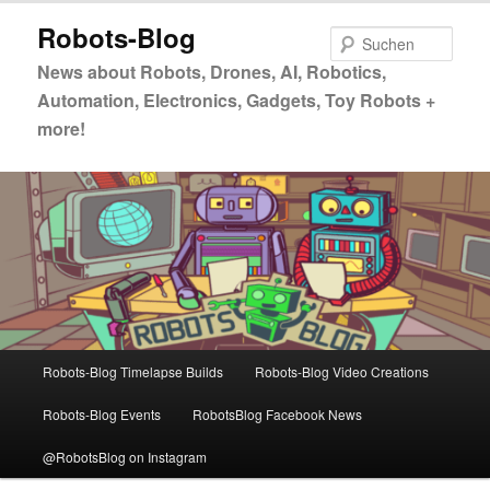
Zum
Zum
Robots-Blog
primären
sekundären
Such
Inhalt
Inhalt
News about Robots, Drones, AI, Robotics,
springen
springen
Automation, Electronics, Gadgets, Toy Robots +
more!
Hauptmenü
Robots-Blog Timelapse Builds
Robots-Blog Video Creations
Robots-Blog Events
RobotsBlog Facebook News
@RobotsBlog on Instagram