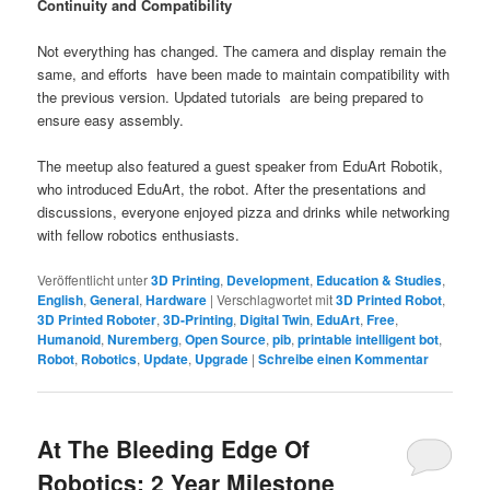
Continuity and Compatibility
Not everything has changed. The camera and display remain the
same, and efforts have been made to maintain compatibility with
the previous version. Updated tutorials are being prepared to
ensure easy assembly.
The meetup also featured a guest speaker from EduArt Robotik,
who introduced EduArt, the robot. After the presentations and
discussions, everyone enjoyed pizza and drinks while networking
with fellow robotics enthusiasts.
Veröffentlicht unter
3D Printing
,
Development
,
Education & Studies
,
English
,
General
,
Hardware
|
Verschlagwortet mit
3D Printed Robot
,
3D Printed Roboter
,
3D-Printing
,
Digital Twin
,
EduArt
,
Free
,
Humanoid
,
Nuremberg
,
Open Source
,
pib
,
printable intelligent bot
,
Robot
,
Robotics
,
Update
,
Upgrade
|
Schreibe einen Kommentar
At The Bleeding Edge Of
Robotics: 2 Year Milestone