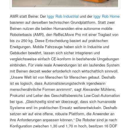
AMR statt Beine: Der
Iggy Rob Industrial
und der
Iggy Rob Home
basieren auf derselben technischen Grundplattform. Statt zwei
Beinen nutzen die beiden Humanoiden eine autonome mobile
Roboterbasis (AMR), den ReBeLMove Pro mit einer Traglast von
bis zu 250 kg. Diese Entscheidung basiert auf praktischen
Erwägungen. Mobile Fahrzeuge haben sich in Industrie und
Gebäuden bewährt, lassen sich sicher integrieren und
vergleichsweise einfach CE-konform in bestehende Umgebungen
einbinden. Für viele reale Anwendungen ist ein laufendes System
mit Beinen derzeit weder erforderlich noch wirtschaftlich sinnvoll.
„Unsere Welt ist von Menschen für Menschen gebaut. Deshalb
ist es logisch, dass Automatisierungstechnik irgendwann
menschenähnliche Formen annimmt“, sagt Alexander Mühlens,
Prokurist und Leiter des Geschäftsbereichs Low-Cost-Automation
bei igus. „Gleichzeitig sind wir überzeugt, dass sich humanoide
Systeme erst im praktischen Einsatz weiterentwickeln. Deshalb
setzen wir auf eine offene, robuste Plattform, die Anwender an
ihre Anforderungen anpassen können.“ Die Roboter sind je nach
Konfiguration zwischen 1,30 und 1,70 m hoch, besitzen 16 DOF