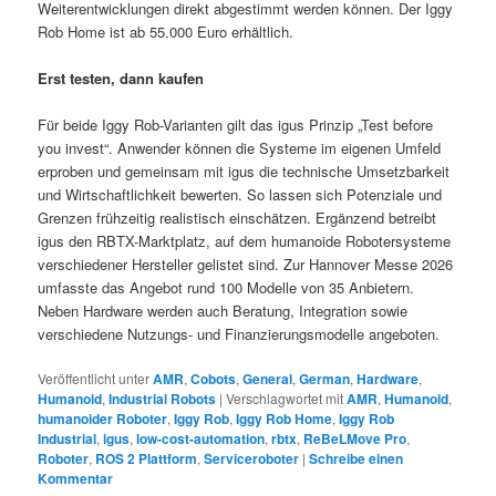
Weiterentwicklungen direkt abgestimmt werden können. Der Iggy
Rob Home ist ab 55.000 Euro erhältlich.
Erst testen, dann kaufen
Für beide Iggy Rob-Varianten gilt das igus Prinzip „Test before
you invest“. Anwender können die Systeme im eigenen Umfeld
erproben und gemeinsam mit igus die technische Umsetzbarkeit
und Wirtschaftlichkeit bewerten. So lassen sich Potenziale und
Grenzen frühzeitig realistisch einschätzen. Ergänzend betreibt
igus den RBTX-Marktplatz, auf dem humanoide Robotersysteme
verschiedener Hersteller gelistet sind. Zur Hannover Messe 2026
umfasste das Angebot rund 100 Modelle von 35 Anbietern.
Neben Hardware werden auch Beratung, Integration sowie
verschiedene Nutzungs- und Finanzierungsmodelle angeboten.
Veröffentlicht unter
AMR
,
Cobots
,
General
,
German
,
Hardware
,
Humanoid
,
Industrial Robots
|
Verschlagwortet mit
AMR
,
Humanoid
,
humanoider Roboter
,
Iggy Rob
,
Iggy Rob Home
,
Iggy Rob
Industrial
,
igus
,
low-cost-automation
,
rbtx
,
ReBeLMove Pro
,
Roboter
,
ROS 2 Plattform
,
Serviceroboter
|
Schreibe einen
Kommentar