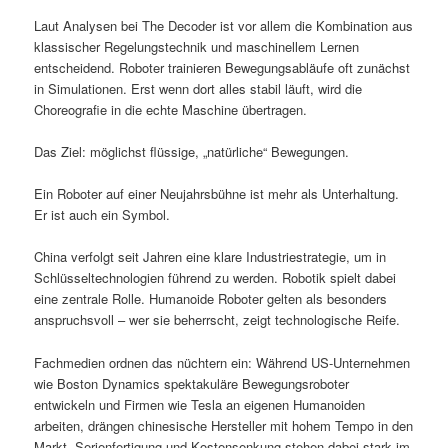
Laut Analysen bei The Decoder ist vor allem die Kombination aus
klassischer Regelungstechnik und maschinellem Lernen
entscheidend. Roboter trainieren Bewegungsabläufe oft zunächst
in Simulationen. Erst wenn dort alles stabil läuft, wird die
Choreografie in die echte Maschine übertragen.
Das Ziel: möglichst flüssige, „natürliche“ Bewegungen.
Ein Roboter auf einer Neujahrsbühne ist mehr als Unterhaltung.
Er ist auch ein Symbol.
China verfolgt seit Jahren eine klare Industriestrategie, um in
Schlüsseltechnologien führend zu werden. Robotik spielt dabei
eine zentrale Rolle. Humanoide Roboter gelten als besonders
anspruchsvoll – wer sie beherrscht, zeigt technologische Reife.
Fachmedien ordnen das nüchtern ein: Während US-Unternehmen
wie Boston Dynamics spektakuläre Bewegungsroboter
entwickeln und Firmen wie Tesla an eigenen Humanoiden
arbeiten, drängen chinesische Hersteller mit hohem Tempo in den
Markt. Serienfertigung und Kostensenkung stehen dabei stark im