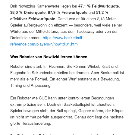
Dirk Nowitzkis Karrierewerte liegen bei
47,1 % Feldwurfquote
,
38,0 % Dreierquote
,
87,9 % Freiwurfquote
und
51,2 %
effektiver Feldwurfquote
. Damit war er für einen 2,13-Meter-
Spieler außergewöhnlich effizient — besonders, weil viele seiner
Würfe aus der Mitteldistanz, aus dem Fadeaway oder von der
Dreierlinie kamen.
https://www.basketball-
reference.com/players/n/nowitdi01.html
Was Roboter von Nowitzki lernen können
Roboter sind stark im Rechnen. Sie können Winkel, Kraft und
Flugbahn in Sekundenbruchteilen bestimmen. Aber Basketball ist
mehr als eine Formel. Ein echter Wurf entsteht aus Bewegung,
Timing und Anpassung.
Ein Roboter wie CUE kann unter kontrollierten Bedingungen
extrem präzise sein. Doch ein Basketballspiel ist chaotisch:
Spieler bewegen sich, der Ball springt, Gegner stören, der Körper
ist nicht immer perfekt ausgerichtet. Genau dort liegt die nächste
große Herausforderung.