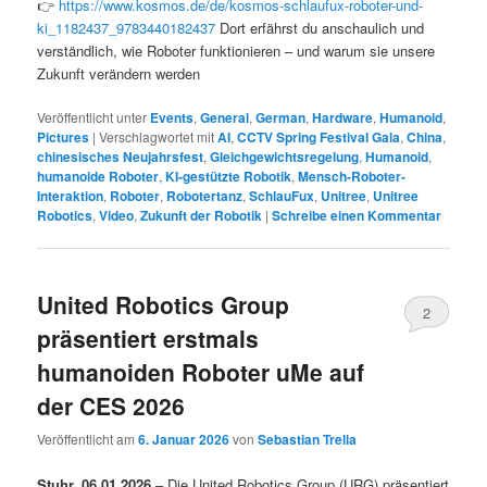
👉
https://www.kosmos.de/de/kosmos-schlaufux-roboter-und-
ki_1182437_9783440182437
Dort erfährst du anschaulich und
verständlich, wie Roboter funktionieren – und warum sie unsere
Zukunft verändern werden
Veröffentlicht unter
Events
,
General
,
German
,
Hardware
,
Humanoid
,
Pictures
|
Verschlagwortet mit
AI
,
CCTV Spring Festival Gala
,
China
,
chinesisches Neujahrsfest
,
Gleichgewichtsregelung
,
Humanoid
,
humanoide Roboter
,
KI-gestützte Robotik
,
Mensch-Roboter-
Interaktion
,
Roboter
,
Robotertanz
,
SchlauFux
,
Unitree
,
Unitree
Robotics
,
Video
,
Zukunft der Robotik
|
Schreibe einen Kommentar
United Robotics Group
2
präsentiert erstmals
humanoiden Roboter uMe auf
der CES 2026
Veröffentlicht am
6. Januar 2026
von
Sebastian Trella
Stuhr, 06.01.2026
– Die United Robotics Group (URG) präsentiert