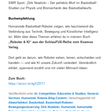
SWR Sport: „Dirk Nowitzki – Der perfekte Wurf im Basketball“.
Studien zur Physik und Biomechanik des Basketballwurfs.
Buchempfehlung
Humanoide Basketball-Roboter zeigen, wie faszinierend die
Verbindung aus Technik, Bewegung und Künstlicher Intelligenz
ist. Mehr über diese Themen erfährst du in meinem Buch
„Roboter & KI“ aus der SchlauFUX-Reihe vom Kosmos
Verlag
.
Dort geht es darum, wie Roboter sehen, lernen, entscheiden und
handeln — und wie KI unsere Zukunft verändert. Verständlich
erklärt, spannend erzählt und mit vielen Mitmach-Ideen.
Zum Buch:
https://amzn.to/4gYZXT7
Veröffentlicht unter
AI
,
Competition
,
Education & Studies
,
General
,
German
,
Humanoid
,
Robots-Blog Content
|
Verschlagwortet mit
Abwurfwinkel
,
Basketball
,
Basketball-Roboter
,
Bewegungssteuerung
,
Dirk Nowitzki
,
Humanoid
,
humanoide