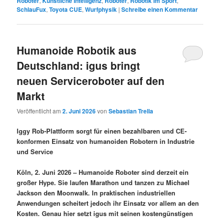
Roboter
,
Künstliche Intelligenz
,
Roboter
,
Robotik im Sport
,
SchlauFux
,
Toyota CUE
,
Wurfphysik
|
Schreibe einen Kommentar
Humanoide Robotik aus
Deutschland: igus bringt
neuen Serviceroboter auf den
Markt
Veröffentlicht am
2. Juni 2026
von
Sebastian Trella
Iggy Rob-Plattform sorgt für einen bezahlbaren und CE-
konformen Einsatz von humanoiden Robotern in Industrie
und Service
Köln, 2. Juni 2026 – Humanoide Roboter sind derzeit ein
großer Hype. Sie laufen Marathon und tanzen zu Michael
Jackson den Moonwalk. In praktischen industriellen
Anwendungen scheitert jedoch ihr Einsatz vor allem an den
Kosten. Genau hier setzt igus mit seinen kostengünstigen