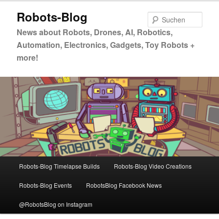
Zum
Zum
Robots-Blog
primären
sekundären
Such
Inhalt
Inhalt
News about Robots, Drones, AI, Robotics,
springen
springen
Automation, Electronics, Gadgets, Toy Robots +
more!
Hauptmenü
Robots-Blog Timelapse Builds
Robots-Blog Video Creations
Robots-Blog Events
RobotsBlog Facebook News
@RobotsBlog on Instagram