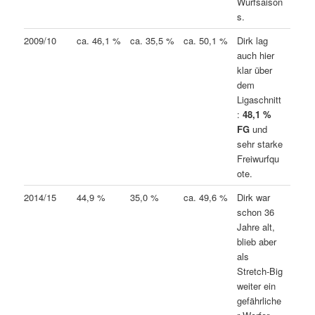
Wurfsaison
s.
2009/10
ca. 46,1 %
ca. 35,5 %
ca. 50,1 %
Dirk lag
auch hier
klar über
dem
Ligaschnitt
:
48,1 %
FG
und
sehr starke
Freiwurfqu
ote.
2014/15
44,9 %
35,0 %
ca. 49,6 %
Dirk war
schon 36
Jahre alt,
blieb aber
als
Stretch-Big
weiter ein
gefährliche