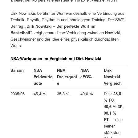
Dirk Nowitzkis berühmter Wurf war deshalb eine Verbindung aus
Technik, Physik, Rhythmus und jahrelangem Training. Der SWR-
Beitrag
„Dirk Nowitzki – Der perfekte Wurf im
Basketball“
zeigt genau diese Verbindung zwischen Nowitzki,
Geschwindner und der Idee eines physikalisch durchdachten
Wurfs.
NBA-Wurfquoten im Vergleich mit Dirk Nowitzki
Saison
NBA
NBA
NBA
Dirk
Feldwurfq
Dreierquot
eFG%
Nowitzki
uote
e
Vergleich
2005/06
45,4 %
35,8 %
49,0 %
Dirk:
48,0
% FG
,
40,6 % 3P
,
90,1 %
FT
— eine
seiner
stärksten