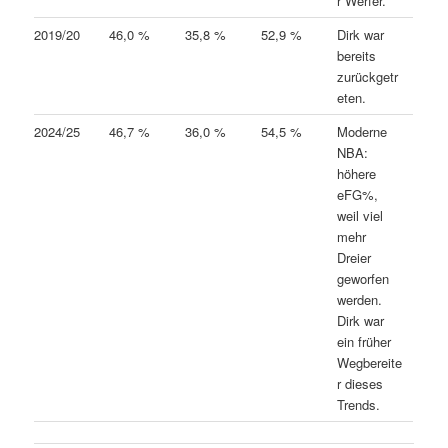
r Werfer.
2019/20
46,0 %
35,8 %
52,9 %
Dirk war
bereits
zurückgetr
eten.
2024/25
46,7 %
36,0 %
54,5 %
Moderne
NBA:
höhere
eFG%,
weil viel
mehr
Dreier
geworfen
werden.
Dirk war
ein früher
Wegbereite
r dieses
Trends.