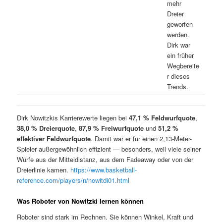
mehr
Dreier
geworfen
werden.
Dirk war
ein früher
Wegbereite
r dieses
Trends.
Dirk Nowitzkis Karrierewerte liegen bei
47,1 % Feldwurfquote
,
38,0 % Dreierquote
,
87,9 % Freiwurfquote
und
51,2 %
effektiver Feldwurfquote
. Damit war er für einen 2,13-Meter-
Spieler außergewöhnlich effizient — besonders, weil viele seiner
Würfe aus der Mitteldistanz, aus dem Fadeaway oder von der
Dreierlinie kamen.
https://www.basketball-
reference.com/players/n/nowitdi01.html
Was Roboter von Nowitzki lernen können
Roboter sind stark im Rechnen. Sie können Winkel, Kraft und