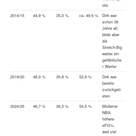
ote.
2014/15
44,9 %
35,0 %
ca. 49,6 %
Dirk war
schon 36
Jahre alt,
blieb aber
als
Stretch-Big
weiter ein
gefährliche
r Werfer.
2019/20
46,0 %
35,8 %
52,9 %
Dirk war
bereits
zurückgetr
eten.
2024/25
46,7 %
36,0 %
54,5 %
Moderne
NBA:
höhere
eFG%,
weil viel