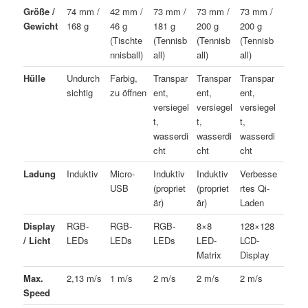
Größe /
74 mm /
42 mm /
73 mm /
73 mm /
73 mm /
Gewicht
168 g
46 g
181 g
200 g
200 g
(Tischte
(Tennisb
(Tennisb
(Tennisb
nnisball)
all)
all)
all)
Hülle
Undurch
Farbig,
Transpar
Transpar
Transpar
sichtig
zu öffnen
ent,
ent,
ent,
versiegel
versiegel
versiegel
t,
t,
t,
wasserdi
wasserdi
wasserdi
cht
cht
cht
Ladung
Induktiv
Micro-
Induktiv
Induktiv
Verbesse
USB
(propriet
(propriet
rtes Qi-
är)
är)
Laden
Display
RGB-
RGB-
RGB-
8×8
128×128
/ Licht
LEDs
LEDs
LEDs
LED-
LCD-
Matrix
Display
Max.
2,13 m/s
1 m/s
2 m/s
2 m/s
2 m/s
Speed