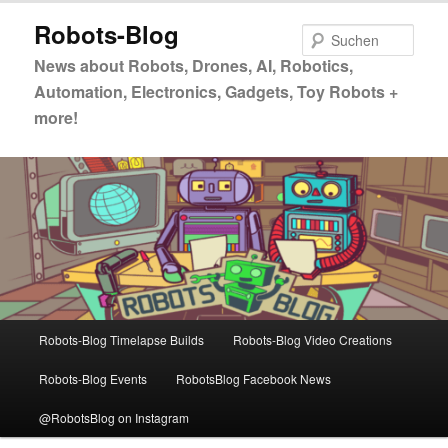
Zum
Zum
Robots-Blog
primären
sekundären
Such
Inhalt
Inhalt
News about Robots, Drones, AI, Robotics,
springen
springen
Automation, Electronics, Gadgets, Toy Robots +
more!
Hauptmenü
Robots-Blog Timelapse Builds
Robots-Blog Video Creations
Robots-Blog Events
RobotsBlog Facebook News
@RobotsBlog on Instagram