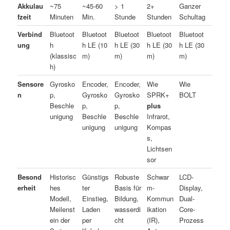
Akkulau
~75
~45-60
> 1
2+
Ganzer
fzeit
Minuten
Min.
Stunde
Stunden
Schultag
Verbind
Bluetoot
Bluetoot
Bluetoot
Bluetoot
Bluetoot
ung
h
h LE (10
h LE (30
h LE (30
h LE (30
(klassisc
m)
m)
m)
m)
h)
Sensore
Gyrosko
Encoder,
Encoder,
Wie
Wie
n
p,
Gyrosko
Gyrosko
SPRK+
BOLT
Beschle
p,
p,
plus
unigung
Beschle
Beschle
Infrarot,
unigung
unigung
Kompas
s,
Lichtsen
sor
Besond
Historisc
Günstigs
Robuste
Schwar
LCD-
erheit
hes
ter
Basis für
m-
Display,
Modell,
Einstieg,
Bildung,
Kommun
Dual-
Meilenst
Laden
wasserdi
ikation
Core-
ein der
per
cht
(IR),
Prozess