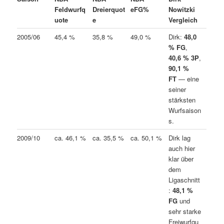
Feldwurfq
Dreierquot
eFG%
Nowitzki
uote
e
Vergleich
2005/06
45,4 %
35,8 %
49,0 %
Dirk:
48,0
% FG
,
40,6 % 3P
,
90,1 %
FT
— eine
seiner
stärksten
Wurfsaison
s.
2009/10
ca. 46,1 %
ca. 35,5 %
ca. 50,1 %
Dirk lag
auch hier
klar über
dem
Ligaschnitt
:
48,1 %
FG
und
sehr starke
Freiwurfqu