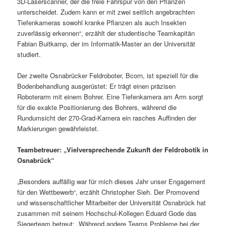
3D‑Laserscanner, der die freie Fahrspur von den Pflanzen
unterscheidet. Zudem kann er mit zwei seitlich angebrachten
Tiefenkameras sowohl kranke Pflanzen als auch Insekten
zuverlässig erkennen“, erzählt der studentische Teamkapitän
Fabian Buitkamp, der im Informatik-Master an der Universität
studiert.
Der zweite Osnabrücker Feldroboter, Bcorn, ist speziell für die
Bodenbehandlung ausgerüstet: Er trägt einen präzisen
Roboterarm mit einem Bohrer. Eine Tiefenkamera am Arm sorgt
für die exakte Positionierung des Bohrers, während die
Rundumsicht der 270‑Grad‑Kamera ein rasches Auffinden der
Markierungen gewährleistet.
Teambetreuer: „Vielversprechende Zukunft der Feldrobotik in
Osnabrück“
„Besonders auffällig war für mich dieses Jahr unser Engagement
für den Wettbewerb“, erzählt Christopher Sieh. Der Promovend
und wissenschaftlicher Mitarbeiter der Universität Osnabrück hat
zusammen mit seinem Hochschul-Kollegen Eduard Gode das
Siegerteam betreut: „Während andere Teams Probleme bei der