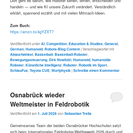
Dort geht es darum, wie Roboter sehen, lernen, entscheiden und
handeln — und wie KI unsere Zukunft verändert. Verständlich
erklärt, spannend erzählt und mit vielen Mitmach-Ideen.
Zum Buch:
https://amzn.to/4gYZXT7
Veröffentlicht unter
AI
,
Competition
,
Education & Studies
,
General
,
German
,
Humanoid
,
Robots-Blog Content
|
Verschlagwortet mit
Abwurfwinkel
,
Basketball
,
Basketball-Roboter
,
Bewegungssteuerung
,
Dirk Nowitzki
,
Humanoid
,
humanoide
Roboter
,
Künstliche Intelligenz
,
Roboter
,
Robotik im Sport
,
SchlauFux
,
Toyota CUE
,
Wurfphysik
|
Schreibe einen Kommentar
Osnabrück wieder
Weltmeister in Feldrobotik
Veröffentlicht am
1. Juli 2026
von
Sebastian Trella
Gemeinsames Team der beiden Osnabrücker Hochschulen setzt
sich beim Internationalen Feldroboter-Wettbewerb 2026 durch und