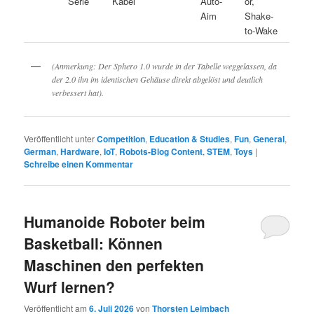
Serie
Kabel
Auto-
or,
Aim
Shake-
to-Wake
(Anmerkung: Der Sphero 1.0 wurde in der Tabelle weggelassen, da
der 2.0 ihn im identischen Gehäuse direkt abgelöst und deutlich
verbessert hat).
Veröffentlicht unter
Competition
,
Education & Studies
,
Fun
,
General
,
German
,
Hardware
,
IoT
,
Robots-Blog Content
,
STEM
,
Toys
|
Schreibe einen Kommentar
Humanoide Roboter beim
Basketball: Können
Maschinen den perfekten
Wurf lernen?
Veröffentlicht am
6. Juli 2026
von
Thorsten Leimbach