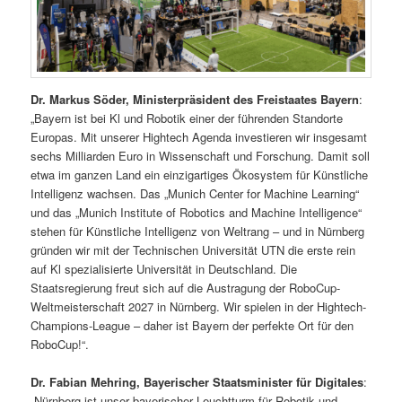
Dr. Markus Söder, Ministerpräsident des Freistaates Bayern
:
„Bayern ist bei Kl und Robotik einer der führenden Standorte
Europas. Mit unserer Hightech Agenda investieren wir insgesamt
sechs Milliarden Euro in Wissenschaft und Forschung. Damit soll
etwa im ganzen Land ein einzigartiges Ökosystem für Künstliche
Intelligenz wachsen. Das „Munich Center for Machine Learning“
und das „Munich Institute of Robotics and Machine Intelligence“
stehen für Künstliche Intelligenz von Weltrang – und in Nürnberg
gründen wir mit der Technischen Universität UTN die erste rein
auf Kl spezialisierte Universität in Deutschland. Die
Staatsregierung freut sich auf die Austragung der RoboCup-
Weltmeisterschaft 2027 in Nürnberg. Wir spielen in der Hightech-
Champions-League – daher ist Bayern der perfekte Ort für den
RoboCup!“.
Dr. Fabian Mehring, Bayerischer Staatsminister für Digitales
:
„Nürnberg ist unser bayerischer Leuchtturm für Robotik und