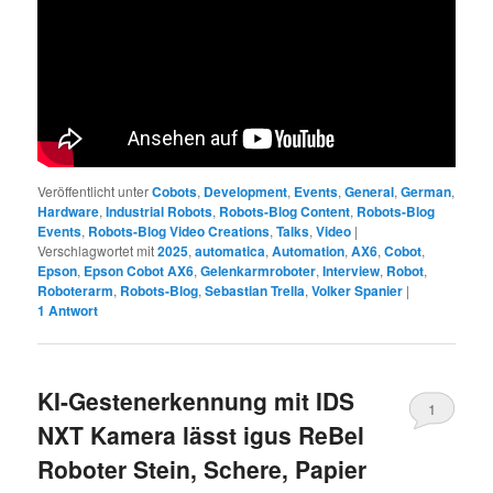
Veröffentlicht unter
Cobots
,
Development
,
Events
,
General
,
German
,
Hardware
,
Industrial Robots
,
Robots-Blog Content
,
Robots-Blog
Events
,
Robots-Blog Video Creations
,
Talks
,
Video
|
Verschlagwortet mit
2025
,
automatica
,
Automation
,
AX6
,
Cobot
,
Epson
,
Epson Cobot AX6
,
Gelenkarmroboter
,
Interview
,
Robot
,
Roboterarm
,
Robots-Blog
,
Sebastian Trella
,
Volker Spanier
|
1
Antwort
KI-Gestenerkennung mit IDS
1
NXT Kamera lässt igus ReBel
Roboter Stein, Schere, Papier