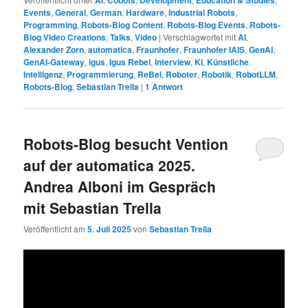
AI
Cobots
Development
Education & Studies
Events
,
General
,
German
,
Hardware
,
Industrial Robots
,
Programming
,
Robots-Blog Content
,
Robots-Blog Events
,
Robots-
Blog Video Creations
,
Talks
,
Video
|
Verschlagwortet mit
AI
,
Alexander Zorn
,
automatica
,
Fraunhofer
,
Fraunhofer IAIS
,
GenAI
,
GenAI-Gateway
,
igus
,
Igus Rebel
,
Interview
,
KI
,
Künstliche
Intelligenz
,
Programmierung
,
ReBel
,
Roboter
,
Robotik
,
RobotLLM
,
Robots-Blog
,
Sebastian Trella
|
1
Antwort
Robots-Blog besucht Vention
auf der automatica 2025.
Andrea Alboni im Gespräch
mit Sebastian Trella
Veröffentlicht am
5. Juli 2025
von
Sebastian Trella