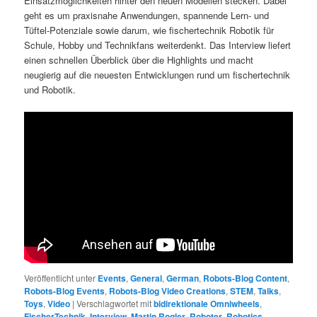
Einsatzmöglichkeiten hinter den neuen Modellen stecken. Dabei
geht es um praxisnahe Anwendungen, spannende Lern- und
Tüftel-Potenziale sowie darum, wie fischertechnik Robotik für
Schule, Hobby und Technikfans weiterdenkt. Das Interview liefert
einen schnellen Überblick über die Highlights und macht
neugierig auf die neuesten Entwicklungen rund um fischertechnik
und Robotik.
Veröffentlicht unter
Events
,
General
,
German
,
Robots-Blog Content
,
Robots-Blog Events
,
Robots-Blog Video Creations
,
STEM
,
Talks
,
Toys
,
Video
|
Verschlagwortet mit
bidirektionale Omniwheels
,
FischerTechnik
,
Interview
,
Martin Rogler
,
Roboter
,
Robotics