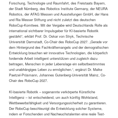
Forschung, Technologie und Raumfahrt, des Freistaats Bayern,
der Stadt Nürnberg, des Robotics Institute Germany, der NEURA
Robotics, der AFAG Messen und Ausstellungen GmbH, der Hans
und Ria Messer Stiftung und nicht zuletzt des deutschen
RoboCup-Komitees. Mit der Vergabe wird Deutschlands Rolle als
international sichtbarer Impulsgeber für KI-basierte Robotik
gestärkt“, erklärt Prof. Dr. Oskar von Stryk, Technische
Universität Darmstadt, Co-Chair des RoboCup 2027. „Gerade vor
dem Hintergrund des Fachkräftemangels und der demografischen
Entwicklung brauchen wir innovative Technologien, die körperlich
fordernde Arbeit intelligent unterstützen und zugleich dazu
beitragen, Menschen in jeder Lebenslage ein selbstbestimmtes
und unabhängiges Leben zu ermöglichen.“, ergänzt Dr. Maike
Paetzel-Prüsmann, Johannes Gutenberg-Universität Mainz, Co-
Chair des RoboCup 2027.
KI-basierte Robotik – sogenannte verkörperte Künstliche
Intelligenz – ist entscheidend, um auch künftig Wohlstand,
Wettbewerbsfähigkeit und Versorgungssicherheit zu garantieren.
Der RoboCup beschleunigt die Entwicklung solcher Systeme,
indem er Forschenden und Nachwuchstalenten eine reale Test-