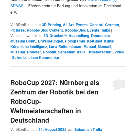
SPASS
– Förderverein für Bildung und Innovation im Rheinland
e.V.
Veröffentlicht unter
3D Printing
,
AI
,
Art
,
Events
,
General
,
German
,
Pictures
,
Robots-Blog Content
,
Robots-Blog Events
,
Talks
|
Verschlagwortet mit
3D-Druckstift
,
Ausstellung
,
Deutsches
Museum Bonn.
,
Erweiterungen
,
Hologramm
,
KI-Kunst
,
Kunst
,
Künstliche Intelligenz
,
Lena Reifenhäuser
,
Manuel
,
Manuell
,
Museum
,
Roboter
,
Robotik
,
Sebastian Trella
,
Urheberschaft
,
Video
|
Schreibe einen Kommentar
RoboCup 2027: Nürnberg als
Zentrum der Robotik bei den
RoboCup-
Weltmeisterschaften in
Deutschland
Veröffentlicht am
11. August 2025
von
Sebastian Trella