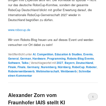
nur das deutsche RoboCup-Komitee, sondern der gesamte
RoboCup Deutschland blickt mit großer Erwartung darauf, die
internationale RoboCup-Gemeinschaft 2027 wieder in
Deutschland begrüßen zu dürfen.
www.robocup.de
Wir vom Robots-Blog freuen uns auf dieses Event und werden
versuchen vor Ort dabei zu sein!
Veröffentlicht unter
AI
,
Competition
,
Education & Studies
,
Events
,
General
,
German
,
Hardware
,
Programming
,
Robots-Blog Events
,
Software
,
Talks
|
Verschlagwortet mit
2027
,
Bayern
,
Deutschland
,
Finale
,
Finals
,
Germany
,
Nuremberg
,
Nürnberg
,
RoboCup
,
Roboter
,
Roboterwettbewerb
,
Weltmeiterschaft
,
Wettbewerb
|
Schreibe
einen Kommentar
Alexander Zorn vom
1
Fraunhofer IAIS stellt KI