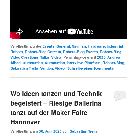
Veröffentlicht unter
Events
,
General
,
German
,
Hardware
,
Industrial
Robots
,
Robots-Blog Content
,
Robots-Blog Events
,
Robots-Blog
Video Creations
,
Talks
,
Video
|
Verschlagwortet mit
2025
,
Andrea
Alboni
,
automatica
,
Automation
,
Interview
,
Plattform
,
Robots-Blog
,
Sebastian Trella
,
Vention
,
Video
|
Schreibe einen Kommentar
Wo Ideen tanzen und Technik
1
begeistert – Riesige Ballerina
tanzt auf der Maker Faire
Hannover
Veröffentlicht am
30. Juni 2025
von
Sebastian Trella