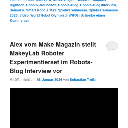
Hightech
,
Robotik-Neuheiten
,
Robots-Blog
,
Robots-Blog Interview
,
Sensorik
,
Smart Robots Max
,
Spielwarenmesse
,
Spielwarenmesse
2026
,
Video
,
World Robot Olympiad (WRO)
|
Schreibe einen
Kommentar
Alex vom Make Magazin stellt
MakeyLab Roboter
Experimentierset im Robots-
Blog Interview vor
Veröffentlicht am
19. Januar 2026
von
Sebastian Trella