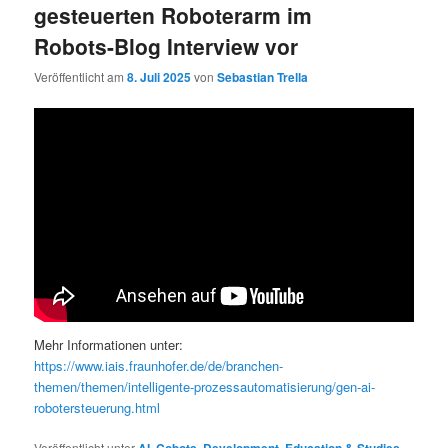
gesteuerten Roboterarm im
Robots-Blog Interview vor
Veröffentlicht am
8. Juli 2025
von
Sebastian Trella
Mehr Informationen unter:
https://www.iais.fraunhofer.de/de/branchen-
themen/themen/intelligente-prozessautomatisierung/gen-ai-
robotersteuerung.html
Veröffentlicht unter
,
,
,
,