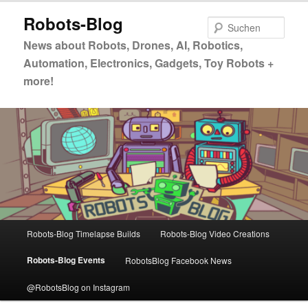
Zum
Zum
Robots-Blog
primären
sekundären
Such
Inhalt
Inhalt
News about Robots, Drones, AI, Robotics,
springen
springen
Automation, Electronics, Gadgets, Toy Robots +
more!
Hauptmenü
Robots-Blog Timelapse Builds
Robots-Blog Video Creations
Robots-Blog Events
RobotsBlog Facebook News
@RobotsBlog on Instagram