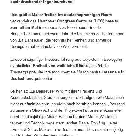
beeindruckender Ingenieurskunst.
Das
größte Maker-Treffen im deutschsprachigen Raum
verwandelt das
Hannover Congress Centrum (HCC) bereits
zum elften Mal
in ein kreatives Ideenlabor. Eine der
Hauptattraktionen in diesem Jahr: die faszinierende Performance
von „La Danseuse“, die technische Feinheit und anmutige
Bewegung auf eindrucksvolle Weise vereint.
„Diese einzigartige Theatererfahrung aus Objekten in Bewegung
symbolisiert
Freiheit und weibliche Stärke
”, erklärt die
Theatergruppe, die ihre monumentale Maschinenfrau
erstmals in
Deutschland
präsentiert.
Sicher ist: „La Danseuse“ wird mit ihrer Präsenz und
Ausdruckskraft für Staunen sorgen – und zeigen, wie Maschinen
nicht nur funktionieren, sondern auch berühren können. „Passend
zu unserem Show Act und der Projektvielfalt unserer Aussteller
steht die diesjährige Maker Faire unter dem Motto ‚Wo Ideen
tanzen und Technik begeistert‘, erklärt Daniel Rohlfing, Leiter
Events & Sales Maker Faire Deutschland. „Das macht neugierig
und trifft den Kern der Veranstaltung.“