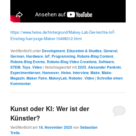
https://www.heise.de/hintergrund/Makey-Lab-Der-leichte-IoT-
Einstieg-fuer-junge-Maker-10498312.html
Veröffentlicht unter
Development
,
Education & Studies
,
General
,
German
,
Hardware
,
IoT
,
Programming
,
Robots-Blog Content
,
Robots-Blog Events
,
Robots-Blog Video Creations
,
Software
,
STEM
,
Toys
,
Video
|
Verschlagwortet mit
2025
,
Alexander Panknin
,
Experimentierset
,
Hannover
,
Heise
,
Interview
,
Make
,
Make-
Magazin
,
Maker Faire
,
MakeyLab
,
Roboter
,
Video
|
Schreibe einen
Kommentar
Kunst oder KI: Wer ist der
Künstler?
Veröffentlicht am
18. November 2025
von
Sebastian
Trella